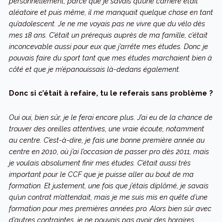
personnellement, parce que je savais qu’une carrière était
aléatoire et puis même, il me manquait quelque chose en tant
qu’adolescent. Je ne me voyais pas ne vivre que du vélo dès
mes 18 ans. C’était un prérequis auprès de ma famille, c’était
inconcevable aussi pour eux que j’arrête mes études. Donc je
pouvais faire du sport tant que mes études marchaient bien à
côté et que je m’épanouissais là-dedans également.
Donc si c’était à refaire, tu le referais sans problème ?
Oui oui, bien sûr, je le ferai encore plus. J’ai eu de la chance de
trouver des oreilles attentives, une vraie écoute, notamment
au centre. C’est-à-dire, je fais une bonne première année au
centre en 2010, où j’ai l’occasion de passer pro dès 2011, mais
je voulais absolument finir mes études. C’était aussi très
important pour le CCF que je puisse aller au bout de ma
formation. Et justement, une fois que j’étais diplômé, je savais
qu’un contrat m’attendait, mais je me suis mis en quête d’une
formation pour mes premières années pro. Alors bien sûr avec
d’autres contraintes, je ne pouvais pas avoir des horaires