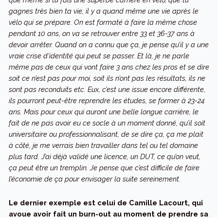
gagnes très bien ta vie, il y a quand même une vie après le
vélo qui se prépare. On est formaté à faire la même chose
pendant 10 ans, on va se retrouver entre 33 et 36-37 ans à
devoir arrêter. Quand on a connu que ça, je pense qu’il y a une
vraie crise d’identité qui peut se passer. Et là, je ne parle
même pas de ceux qui vont faire 3 ans chez les pros et se dire
soit ce n’est pas pour moi, soit ils n’ont pas les résultats, ils ne
sont pas reconduits etc. Eux, c’est une issue encore différente,
ils pourront peut-être reprendre les études, se former à 23-24
ans. Mais pour ceux qui auront une belle longue carrière, le
fait de ne pas avoir eu ce socle à un moment donné, qu’il soit
universitaire ou professionnalisant, de se dire ça, ça me plait
à côté, je me verrais bien travailler dans tel ou tel domaine
plus tard. J’ai déjà validé une licence, un DUT, ce qu’on veut,
ça peut être un tremplin. Je pense que c’est difficile de faire
l’économie de ça pour envisager la suite sereinement.
Le dernier exemple est celui de Camille Lacourt, qui
avoue avoir fait un burn-out au moment de prendre sa