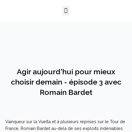
Aller
Menu
au
QUI SOMMES-NOUS ?
NOTRE HISTOIRE
NOS PRESTATIONS
contenu
Agir aujourd'hui pour mieux
choisir demain - épisode 3 avec
Romain Bardet
Vainqueur sur la Vuelta et à plusieurs reprises sur le Tour de
France, Romain Bardet au-delà de ses exploits indéniables