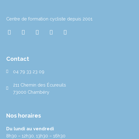
Centre de formation cycliste depuis 2001
I
T
T
L
Y
n
w
i
i
o
s
i
k
n
u
t
t
t
k
t
a
t
o
e
u
Contact
g
e
k
d
b
r
r
i
e
04 79 33 23 09
a
n
m
211 Chemin des Écureuils
73000 Chambéry
Nos horaires
Du lundi au vendredi
8h30 – 12h30, 13h30 – 16h30