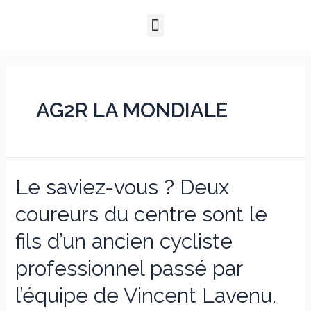
Aller
Menu
au
QUI SOMMES-NOUS ?
NOTRE HISTOIRE
NOS PRESTATIONS
contenu
AG2R LA MONDIALE
Le saviez-vous ? Deux
coureurs du centre sont le
fils d’un ancien cycliste
professionnel passé par
l’équipe de Vincent Lavenu.