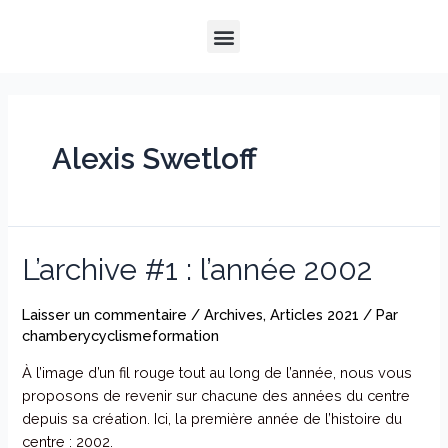
Aller
Menu
au
QUI SOMMES-NOUS ?
NOTRE HISTOIRE
NOS PRESTATIONS
contenu
Alexis Swetloff
L’archive #1 : l’année 2002
Laisser un commentaire
/
Archives
,
Articles 2021
/ Par
chamberycyclismeformation
À l’image d’un fil rouge tout au long de l’année, nous vous
proposons de revenir sur chacune des années du centre
depuis sa création. Ici, la première année de l’histoire du
centre : 2002.