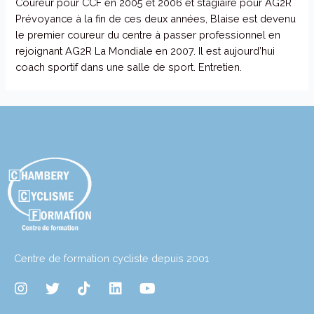
Coureur pour CCF en 2005 et 2006 et stagiaire pour AG2R
Prévoyance à la fin de ces deux années, Blaise est devenu
le premier coureur du centre à passer professionnel en
rejoignant AG2R La Mondiale en 2007. Il est aujourd’hui
coach sportif dans une salle de sport. Entretien.
Centre de formation cycliste depuis 2001
I
T
T
L
Y
n
w
i
i
o