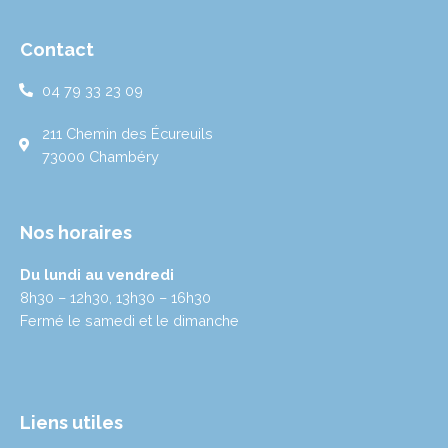
s
i
k
n
u
t
t
t
k
t
a
t
o
e
u
Contact
g
e
k
d
b
r
r
i
e
04 79 33 23 09
a
n
m
211 Chemin des Écureuils
73000 Chambéry
Nos horaires
Du lundi au vendredi
8h30 – 12h30, 13h30 – 16h30
Fermé le samedi et le dimanche
Liens utiles