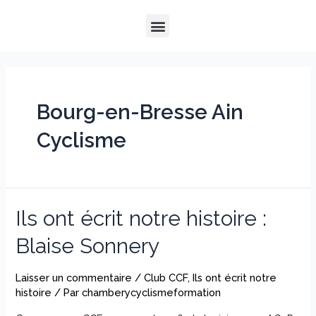
Aller
Menu
au
QUI SOMMES-NOUS ?
NOTRE HISTOIRE
NOS PRESTATIONS
contenu
Bourg-en-Bresse Ain
Cyclisme
Ils ont écrit notre histoire :
Blaise Sonnery
Laisser un commentaire
/
Club CCF
,
Ils ont écrit notre
histoire
/ Par
chamberycyclismeformation