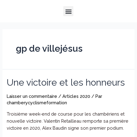
Aller
Menu
au
QUI SOMMES-NOUS ?
NOTRE HISTOIRE
NOS PRESTATIONS
contenu
gp de villejésus
Une victoire et les honneurs
Laisser un commentaire
/
Articles 2020
/ Par
chamberycyclismeformation
Troisième week-end de course pour les chambériens et
nouvelle victoire. Valentin Retailleau remporte sa première
victoire en 2020, Alex Baudin signe son premier podium.