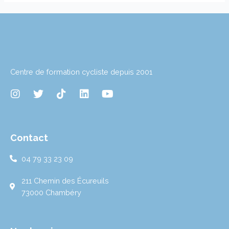
Centre de formation cycliste depuis 2001
I
T
T
L
Y
n
w
i
i
o
s
i
k
n
u
t
t
t
k
t
a
t
o
e
u
Contact
g
e
k
d
b
r
r
i
e
04 79 33 23 09
a
n
m
211 Chemin des Écureuils
73000 Chambéry