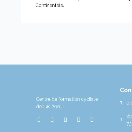
Continentale.
Con
Centre de formation cycliste
04
depuis 2001
21
I
T
T
L
Y
73
n
w
i
i
o
s
i
k
n
u