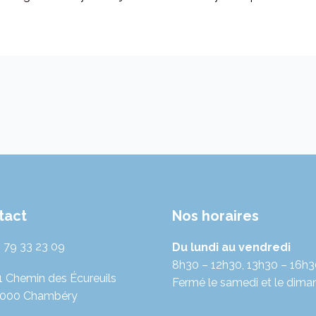
tact
Nos horaires
 79 33 23 09
Du lundi au vendredi
8h30 – 12h30, 13h30 – 16h
1 Chemin des Écureuils
Fermé le samedi et le dima
000 Chambéry