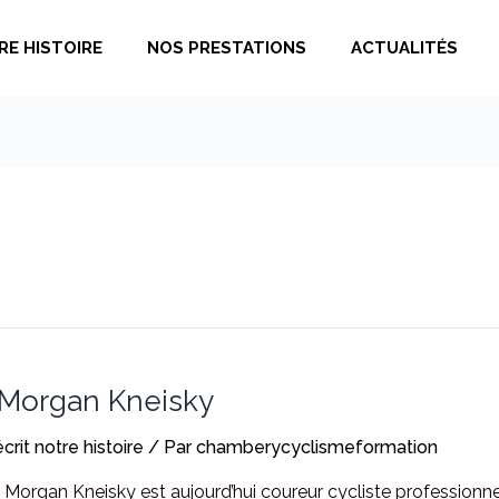
RE HISTOIRE
NOS PRESTATIONS
ACTUALITÉS
 : Morgan Kneisky
écrit notre histoire
/ Par
chamberycyclismeformation
Morgan Kneisky est aujourd’hui coureur cycliste professionn