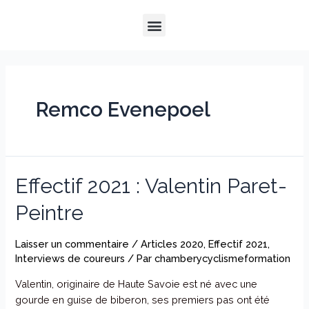
Aller
Menu
au
QUI SOMMES-NOUS ?
NOTRE HISTOIRE
NOS PRESTATIONS
contenu
Remco Evenepoel
Effectif 2021 : Valentin Paret-
Peintre
Laisser un commentaire
/
Articles 2020
,
Effectif 2021
,
Interviews de coureurs
/ Par
chamberycyclismeformation
Valentin, originaire de Haute Savoie est né avec une
gourde en guise de biberon, ses premiers pas ont été