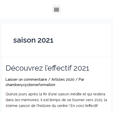
Aller
Menu
au
QUI SOMMES-NOUS ?
NOTRE HISTOIRE
NOS PRESTATIONS
contenu
saison 2021
Découvrez l’effectif 2021
Laisser un commentaire
/
Articles 2020
/ Par
chamberycyclismeformation
Quinze jours après la fin d’une saison inédite et qui restera
dans les mémoires, il est temps de se tourner vers 2021, la
20ème saison de l’histoire du centre ! En voici l’effectif.