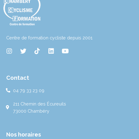
Centre de formation cycliste depuis 2001
I
T
T
L
Y
n
w
i
i
o
s
i
k
n
u
t
t
t
k
t
a
t
o
e
u
Contact
g
e
k
d
b
r
r
i
e
04 79 33 23 09
a
n
m
211 Chemin des Écureuils
73000 Chambéry
Nos horaires