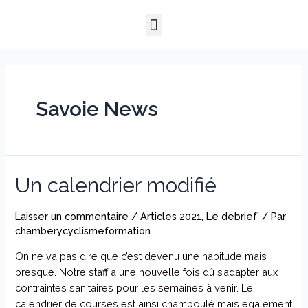
Aller
Menu
au
QUI SOMMES-NOUS ?
NOTRE HISTOIRE
NOS PRESTATIONS
contenu
Savoie News
Un calendrier modifié
Laisser un commentaire
/
Articles 2021
,
Le debrief'
/ Par
chamberycyclismeformation
On ne va pas dire que c’est devenu une habitude mais
presque. Notre staff a une nouvelle fois dû s’adapter aux
contraintes sanitaires pour les semaines à venir. Le
calendrier de courses est ainsi chamboulé mais également