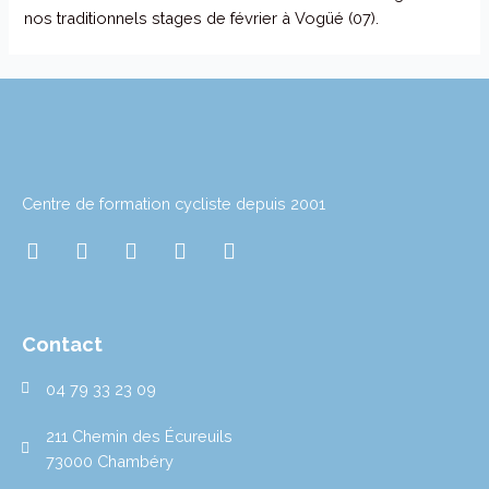
nos traditionnels stages de février à Vogüé (07).
Centre de formation cycliste depuis 2001
I
T
T
L
Y
n
w
i
i
o
s
i
k
n
u
t
t
t
k
t
a
t
o
e
u
Contact
g
e
k
d
b
r
r
i
e
04 79 33 23 09
a
n
m
211 Chemin des Écureuils
73000 Chambéry