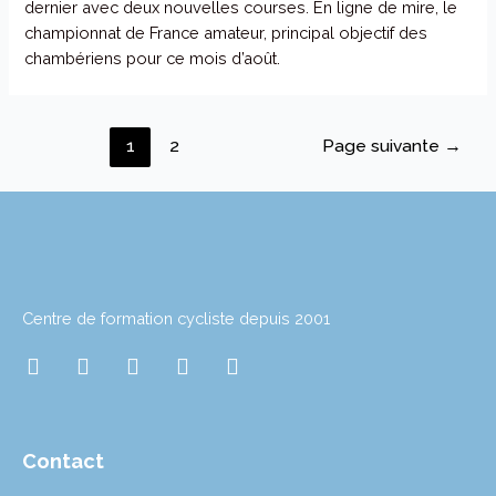
dernier avec deux nouvelles courses. En ligne de mire, le
championnat de France amateur, principal objectif des
chambériens pour ce mois d’août.
1
2
Page suivante
→
Centre de formation cycliste depuis 2001
I
T
T
L
Y
n
w
i
i
o
s
i
k
n
u
t
t
t
k
t
a
t
o
e
u
Contact
g
e
k
d
b