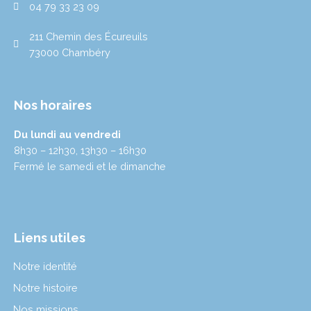
r
r
i
e
04 79 33 23 09
a
n
m
211 Chemin des Écureuils
73000 Chambéry
Nos horaires
Du lundi au vendredi
8h30 – 12h30, 13h30 – 16h30
Fermé le samedi et le dimanche
Liens utiles
Notre identité
Notre histoire
Nos missions