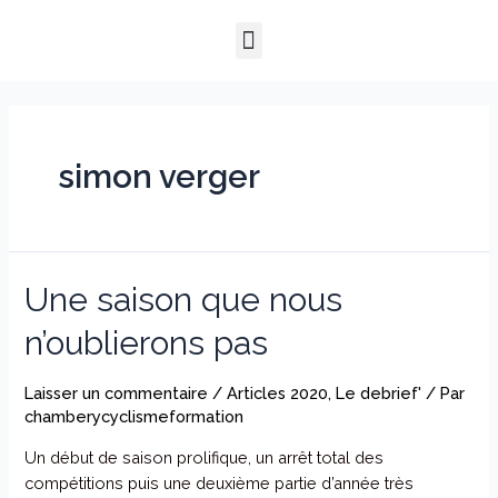
Aller
Navigation
Menu
au
des
QUI SOMMES-NOUS ?
NOTRE HISTOIRE
NOS PRESTATIONS
contenu
articles
simon verger
Une saison que nous
n’oublierons pas
Laisser un commentaire
/
Articles 2020
,
Le debrief'
/ Par
chamberycyclismeformation
Un début de saison prolifique, un arrêt total des
compétitions puis une deuxième partie d’année très