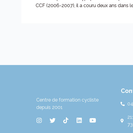
CCF (2006-2007), il a couru deux ans dans le 
Con
Centre de formation cycliste
04
depuis 2001
21
I
T
T
L
Y
73
n
w
i
i
o
s
i
k
n
u