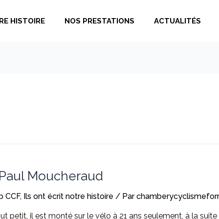
RE HISTOIRE
NOS PRESTATIONS
ACTUALITÉS
e : Paul Moucheraud
b CCF
,
Ils ont écrit notre histoire
/ Par
chamberycyclismefor
ut petit, il est monté sur le vélo à 21 ans seulement, à la sui