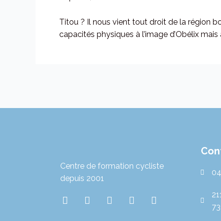
Titou ? Il nous vient tout droit de la région 
capacités physiques à l’image d’Obélix mais 
Con
Centre de formation cycliste
04
depuis 2001
21
I
T
T
L
Y
73
n
w
i
i
o
s
i
k
n
u