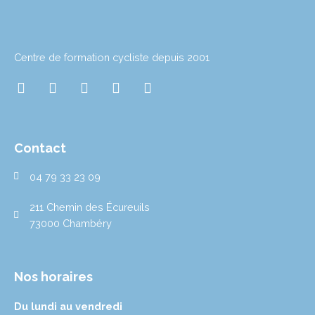
Centre de formation cycliste depuis 2001
I
T
T
L
Y
n
w
i
i
o
s
i
k
n
u
t
t
t
k
t
a
t
o
e
u
Contact
g
e
k
d
b
r
r
i
e
04 79 33 23 09
a
n
m
211 Chemin des Écureuils
73000 Chambéry
Nos horaires
Du lundi au vendredi