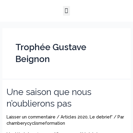
Aller
Menu
au
QUI SOMMES-NOUS ?
NOTRE HISTOIRE
NOS PRESTATIONS
contenu
Trophée Gustave
Beignon
Une saison que nous
n’oublierons pas
Laisser un commentaire
/
Articles 2020
,
Le debrief'
/ Par
chamberycyclismeformation