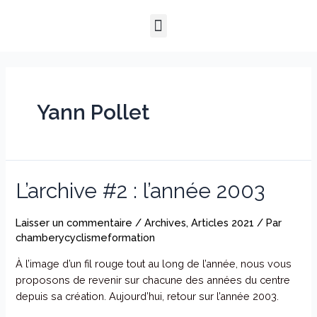
Aller
Menu
au
QUI SOMMES-NOUS ?
NOTRE HISTOIRE
NOS PRESTATIONS
contenu
Yann Pollet
L’archive #2 : l’année 2003
Laisser un commentaire
/
Archives
,
Articles 2021
/ Par
chamberycyclismeformation
À l’image d’un fil rouge tout au long de l’année, nous vous
proposons de revenir sur chacune des années du centre
depuis sa création. Aujourd’hui, retour sur l’année 2003.