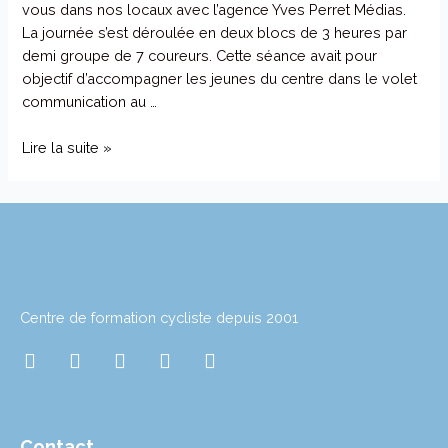
vous dans nos locaux avec l’agence Yves Perret Médias.
La journée s’est déroulée en deux blocs de 3 heures par
demi groupe de 7 coureurs. Cette séance avait pour
objectif d’accompagner les jeunes du centre dans le volet
communication au …
Lire la suite »
Centre de formation cycliste depuis 2001
I
T
T
L
Y
n
w
i
i
o
s
i
k
n
u
t
t
t
k
t
a
t
o
e
u
Contact