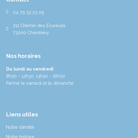
g
e
k
d
b
r
r
i
e
04 79 33 23 09
a
n
m
211 Chemin des Écureuils
73000 Chambéry
Nos horaires
Du lundi au vendredi
8h30 – 12h30, 13h30 – 16h30
Fermé le samedi et le dimanche
Liens utiles
Notre identité
Notre histoire