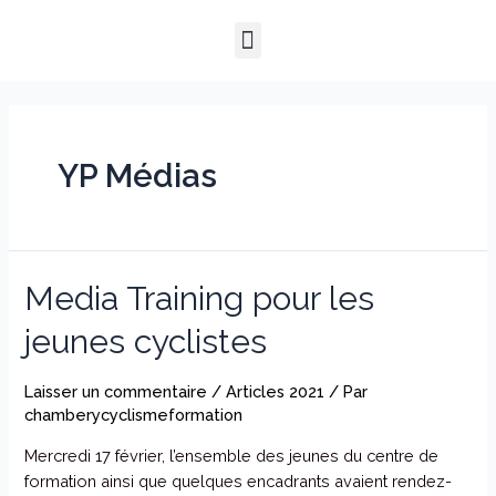
Aller
Menu
au
QUI SOMMES-NOUS ?
NOTRE HISTOIRE
NOS PRESTATIONS
contenu
YP Médias
Media
Media Training pour les
Training
jeunes cyclistes
pour
les
jeunes
Laisser un commentaire
/
Articles 2021
/ Par
cyclistes
chamberycyclismeformation
Mercredi 17 février, l’ensemble des jeunes du centre de
formation ainsi que quelques encadrants avaient rendez-