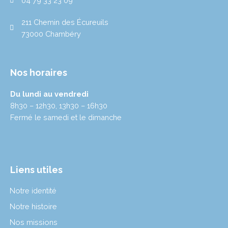
04 79 33 23 09
a
n
m
211 Chemin des Écureuils
73000 Chambéry
Nos horaires
Du lundi au vendredi
8h30 – 12h30, 13h30 – 16h30
Fermé le samedi et le dimanche
Liens utiles
Notre identité
Notre histoire
Nos missions