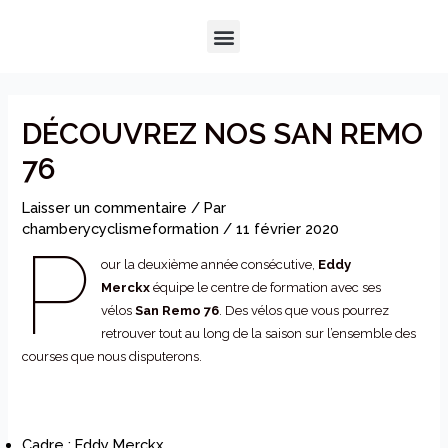
Aller
Navigation
Menu
au
de
QUI SOMMES-NOUS ?
NOTRE HISTOIRE
NOS PRESTATIONS
contenu
l’article
DÉCOUVREZ NOS SAN REMO
76
Laisser un commentaire
/ Par
chamberycyclismeformation
/
11 février 2020
P
our la deuxième année consécutive,
Eddy
Merckx
équipe le centre de formation avec ses
vélos
San Remo 76
. Des vélos que vous pourrez
retrouver tout au long de la saison sur l’ensemble des
courses que nous disputerons.
Cadre :
Eddy Merckx