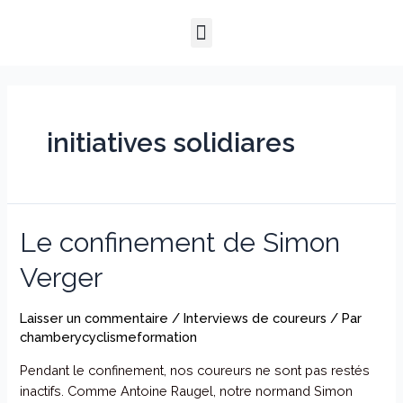
Aller
Menu
au
QUI SOMMES-NOUS ?
NOTRE HISTOIRE
NOS PRESTATIONS
contenu
initiatives solidiares
Le
Le confinement de Simon
confinement
Verger
de
Simon
Verger
Laisser un commentaire
/
Interviews de coureurs
/ Par
chamberycyclismeformation
Pendant le confinement, nos coureurs ne sont pas restés
inactifs. Comme Antoine Raugel, notre normand Simon