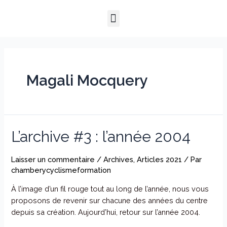
Aller
Menu
au
QUI SOMMES-NOUS ?
NOTRE HISTOIRE
NOS PRESTATIONS
contenu
Magali Mocquery
L’archive #3 : l’année 2004
Laisser un commentaire
/
Archives
,
Articles 2021
/ Par
chamberycyclismeformation
À l’image d’un fil rouge tout au long de l’année, nous vous
proposons de revenir sur chacune des années du centre
depuis sa création. Aujourd’hui, retour sur l’année 2004.