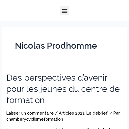
Aller
Menu
au
QUI SOMMES-NOUS ?
NOTRE HISTOIRE
NOS PRESTATIONS
contenu
Nicolas Prodhomme
Des perspectives d’avenir
pour les jeunes du centre de
formation
Laisser un commentaire
/
Articles 2021
,
Le debrief'
/ Par
chamberycyclismeformation