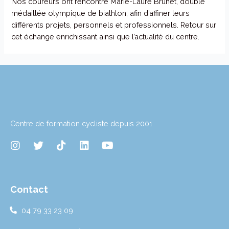
Nos coureurs ont rencontré Marie-Laure Brunet, double
médaillée olympique de biathlon, afin d’affiner leurs
différents projets, personnels et professionnels. Retour sur
cet échange enrichissant ainsi que l’actualité du centre.
Centre de formation cycliste depuis 2001
I
T
T
L
Y
n
w
i
i
o
s
i
k
n
u
t
t
t
k
t
a
t
o
e
u
Contact
g
e
k
d
b
r
r
i
e
04 79 33 23 09
a
n
m