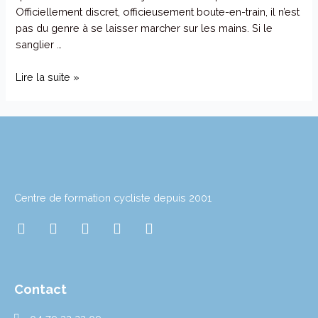
Officiellement discret, officieusement boute-en-train, il n’est
pas du genre à se laisser marcher sur les mains. Si le
sanglier …
Lire la suite »
Centre de formation cycliste depuis 2001
I
T
T
L
Y
n
w
i
i
o
s
i
k
n
u
t
t
t
k
t
a
t
o
e
u
Contact
g
e
k
d
b
r
r
i
e