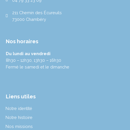
04 79 33 23 09
a
n
m
211 Chemin des Écureuils
73000 Chambéry
Nos horaires
Du lundi au vendredi
8h30 – 12h30, 13h30 – 16h30
Fermé le samedi et le dimanche
Liens utiles
Notre identité
Notre histoire
Nos missions