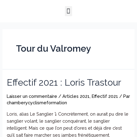
Aller
Menu
au
QUI SOMMES-NOUS ?
NOTRE HISTOIRE
NOS PRESTATIONS
contenu
Tour du Valromey
Effectif
Effectif 2021 : Loris Trastour
2021
:
Laisser un commentaire
/
Articles 2021
,
Effectif 2021
/ Par
Loris
chamberycyclismeformation
Trastour
Loris, alias Le Sanglier ⤵️ Concrètement, on aurait pu dire le
sanglier volant, le sanglier conquérant, le sanglier
intelligent. Mais ce que l’on peut d’ores et déjà dire c’est
qu’il sait faire marcher ses jambes frénétiquement.