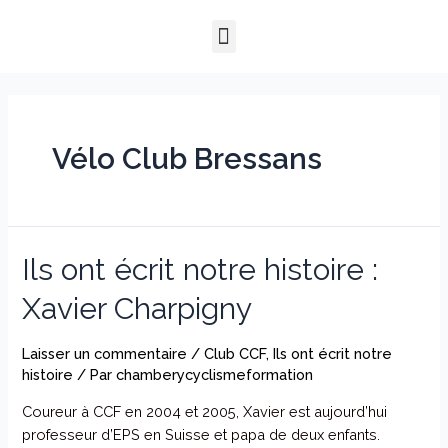
Aller
Menu
au
QUI SOMMES-NOUS ?
NOTRE HISTOIRE
NOS PRESTATIONS
contenu
Vélo Club Bressans
Ils ont écrit notre histoire :
Xavier Charpigny
Laisser un commentaire
/
Club CCF
,
Ils ont écrit notre
histoire
/ Par
chamberycyclismeformation
Coureur à CCF en 2004 et 2005, Xavier est aujourd’hui
professeur d’EPS en Suisse et papa de deux enfants.