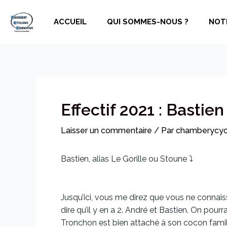
Aller
Navigation
au
de
ACCUEIL
QUI SOMMES-NOUS ?
NOT
contenu
l’article
Effectif 2021 : Bastie
Laisser un commentaire
/ Par
chamberycyc
Bastien, alias Le Gorille ou Stoune ⤵️
Jusqu’ici, vous me direz que vous ne connaiss
dire qu’il y en a 2. André et Bastien. On pour
Tronchon est bien attaché à son cocon famili