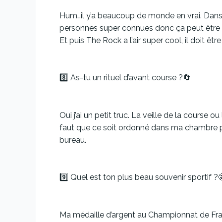
Hum…il y’a beaucoup de monde en vrai. Dans l’
personnes super connues donc ça peut être sy
Et puis The Rock a l’air super cool, il doit êtr
8️⃣ As-tu un rituel d’avant course ?🔄
Oui j’ai un petit truc. La veille de la course
faut que ce soit ordonné dans ma chambre pour
bureau.
9️⃣ Quel est ton plus beau souvenir sportif ?
Ma médaille d’argent au Championnat de France 