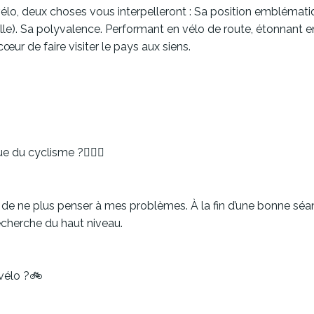
vélo, deux choses vous interpelleront : Sa position emblémat
rille). Sa polyvalence. Performant en vélo de route, étonnant 
œur de faire visiter le pays aux siens.
e du cyclisme ?🚴🏼‍♂️
, de ne plus penser à mes problèmes. À la fin d’une bonne séan
echerche du haut niveau.
vélo ?🚲