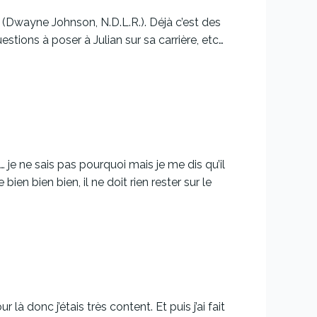
k (Dwayne Johnson, N.D.L.R.). Déjà c’est des
tions à poser à Julian sur sa carrière, etc…
… je ne sais pas pourquoi mais je me dis qu’il
n bien bien, il ne doit rien rester sur le
 donc j’étais très content. Et puis j’ai fait