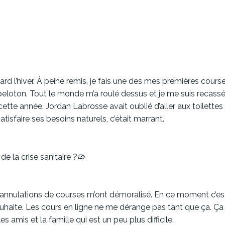
d l’hiver. À peine remis, je fais une des mes premières course
peloton. Tout le monde m’a roulé dessus et je me suis recassé
cette année. Jordan Labrosse avait oublié d’aller aux toilette
tisfaire ses besoins naturels, c’était marrant.
e la crise sanitaire ?🦠
 annulations de courses m’ont démoralisé. En ce moment c’est p
ouhaite. Les cours en ligne ne me dérange pas tant que ça. Ç
es amis et la famille qui est un peu plus difficile.