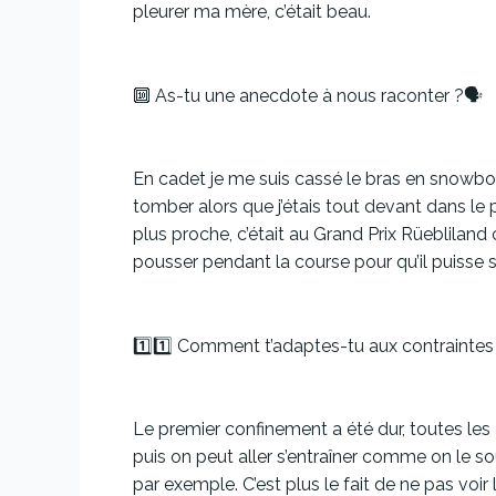
pleurer ma mère, c’était beau.
🔟 As-tu une anecdote à nous raconter ?🗣
En cadet je me suis cassé le bras en snowboar
tomber alors que j’étais tout devant dans le 
plus proche, c’était au Grand Prix Rüebliland 
pousser pendant la course pour qu’il puisse sa
1️⃣1️⃣ Comment t’adaptes-tu aux contraintes d
Le premier confinement a été dur, toutes les
puis on peut aller s’entraîner comme on le s
par exemple. C’est plus le fait de ne pas voir l