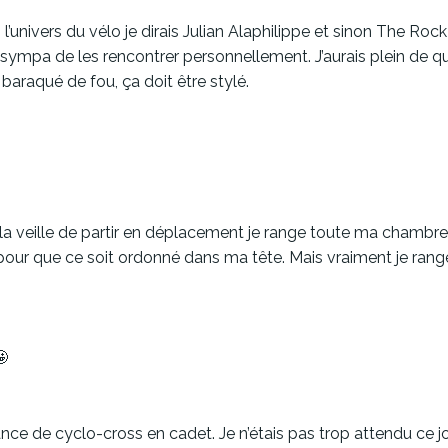
univers du vélo je dirais Julian Alaphilippe et sinon The Roc
mpa de les rencontrer personnellement. J’aurais plein de ques
e baraqué de fou, ça doit être stylé.
 ou la veille de partir en déplacement je range toute ma chambre
 que ce soit ordonné dans ma tête. Mais vraiment je range bie
🤩
de cyclo-cross en cadet. Je n’étais pas trop attendu ce jour là