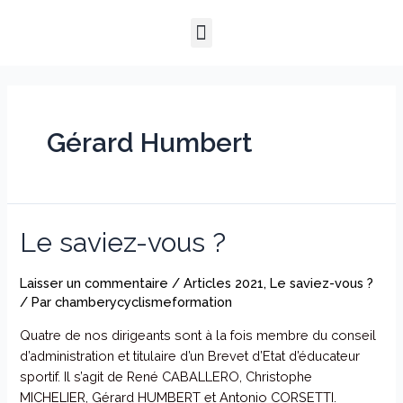
Aller
Menu
au
QUI SOMMES-NOUS ?
NOTRE HISTOIRE
NOS PRESTATIONS
contenu
Gérard Humbert
Le saviez-vous ?
Laisser un commentaire
/
Articles 2021
,
Le saviez-vous ?
/ Par
chamberycyclismeformation
Quatre de nos dirigeants sont à la fois membre du conseil
d’administration et titulaire d’un Brevet d’Etat d’éducateur
sportif. Il s’agit de René CABALLERO, Christophe
MICHELIER, Gérard HUMBERT et Antonio CORSETTI.