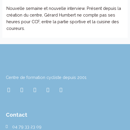
Nouvelle semaine et nouvelle interview. Présent depuis la
création du centre, Gérard Humbert ne compte pas ses
heures pour CCF, entre la partie sportive et la cuisine des
coureurs.
Centre de formation cycliste depuis 2001
I
T
T
L
Y
n
w
i
i
o
s
i
k
n
u
t
t
t
k
t
a
t
o
e
u
Contact
g
e
k
d
b
r
r
i
e
04 79 33 23 09
a
n