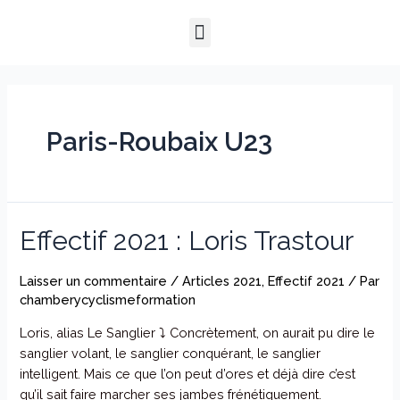
Aller
Menu
au
QUI SOMMES-NOUS ?
NOTRE HISTOIRE
NOS PRESTATIONS
contenu
Paris-Roubaix U23
Effectif
Effectif 2021 : Loris Trastour
2021
:
Laisser un commentaire
/
Articles 2021
,
Effectif 2021
/ Par
Loris
chamberycyclismeformation
Trastour
Loris, alias Le Sanglier ⤵️ Concrètement, on aurait pu dire le
sanglier volant, le sanglier conquérant, le sanglier
intelligent. Mais ce que l’on peut d’ores et déjà dire c’est
qu’il sait faire marcher ses jambes frénétiquement.